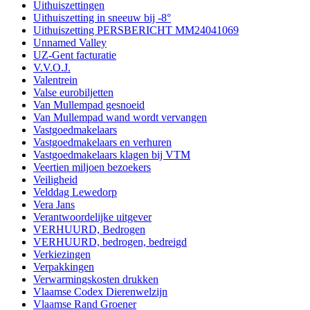
Uithuiszettingen
Uithuiszetting in sneeuw bij -8°
Uithuiszetting PERSBERICHT MM24041069
Unnamed Valley
UZ-Gent facturatie
V.V.O.J.
Valentrein
Valse eurobiljetten
Van Mullempad gesnoeid
Van Mullempad wand wordt vervangen
Vastgoedmakelaars
Vastgoedmakelaars en verhuren
Vastgoedmakelaars klagen bij VTM
Veertien miljoen bezoekers
Veiligheid
Velddag Lewedorp
Vera Jans
Verantwoordelijke uitgever
VERHUURD, Bedrogen
VERHUURD, bedrogen, bedreigd
Verkiezingen
Verpakkingen
Verwarmingskosten drukken
Vlaamse Codex Dierenwelzijn
Vlaamse Rand Groener