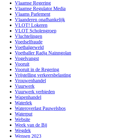
Vlaamse Regering
Vlaamse Regulator Media
Vlaams Parlement
Vlaanderen onafhankelijk
VLOT! Lokeren
VLOT Scholengroep
Vluchtelingen
Voedselfraude
Voetbalgeweld
Voetballer Radja Nainngolan
Vogelvangst
Vooruit
Vooruit in de Regering
Vrijstelling verkeersbelasting
Vrouwenhandel
Vuurwerk
Vuurwerk verbieden
Wapenhandel
Waterlek
Wateroverlast Pauwelsbos
Waterput
Website
Week van de Bij
Wegdek
Wensen 2023