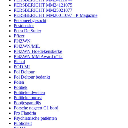
PERSBERICHT MM24121075
PERSBERICHT MM25021077
PERSBERICHT MM26011097 - P-Magazine
Personeel gezocht
Pestdossier
Petra De Sutter
Pfizer
PI4ZWN
PI4ZWN/MIL
PI4ZWN Hoedekenskerke
PI4ZWN MM Award n°12
Pichal
POD MI
Pol Deltour
Pol Deltour bedankt
Polen
Politiek
Politieke dweilen
Politieke onrust
Pootjesparadijs
Porsche negeert C1 bord
Pro Flandria
Psychiatrische patiënten
Publiciteit