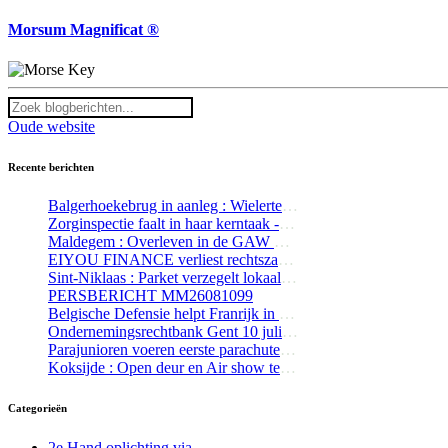
Morsum Magnificat ®
Oude website
Recente berichten
Balgerhoekebrug in aanleg : Wielerterroristen trotseren werfafsluiting
Zorginspectie faalt in haar kerntaak - Update 1
Maldegem : Overleven in de GAW Residentie Alex
EIYOU FINANCE verliest rechtszaak tegen The Bottom Line
Sint-Niklaas : Parket verzegelt lokaal waaruit kind naar buiten viel
PERSBERICHT MM26081099
Belgische Defensie helpt Franrijk in de strijd tegen de bosbranden
Ondernemingsrechtbank Gent 10 juli 2026 : Kortgeding Mediageuzen t/ The Bottom Line / Tom De Wilde
Parajunioren voeren eerste parachutesprong uit te Schaffen
Koksijde : Open deur en Air show te Koksijde werd groot succes
Categorieën
2e Hand oplichting via