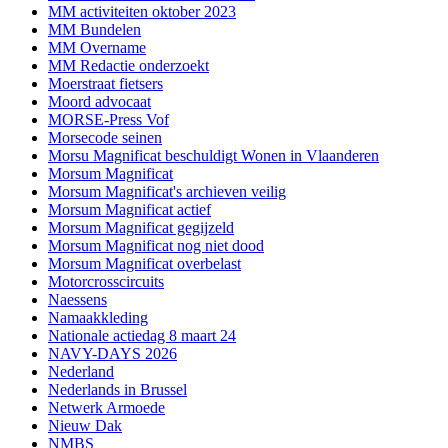
MM activiteiten oktober 2023
MM Bundelen
MM Overname
MM Redactie onderzoekt
Moerstraat fietsers
Moord advocaat
MORSE-Press Vof
Morsecode seinen
Morsu Magnificat beschuldigt Wonen in Vlaanderen
Morsum Magnificat
Morsum Magnificat's archieven veilig
Morsum Magnificat actief
Morsum Magnificat gegijzeld
Morsum Magnificat nog niet dood
Morsum Magnificat overbelast
Motorcrosscircuits
Naessens
Namaakkleding
Nationale actiedag 8 maart 24
NAVY-DAYS 2026
Nederland
Nederlands in Brussel
Netwerk Armoede
Nieuw Dak
NMBS