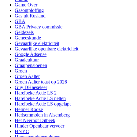
Game Over
Gasontploffing
Gas uit Rusland
GBA
GBA Privacy commissie
Geldezels
Geneeskunde
Gevaarlijke elektriciteit
Gevaarlijke openbare elektriciteit
Google Adsense
Graaicultuur
Graaipensioenen
Groen
Groen Aalter
Groen Aalter toast op 2026
Guy DHaeseleer
Harelbeke Actie LS 2
Harelbeke Actie LS netten
Harelbeke Actie LS opgelapt
Helmer Rooze
Herisemmolen in Alsemberg
Het Neerhof Dilbeek
Hinder Openbaar vervoer
HNYC
Hoogspanningspylonen