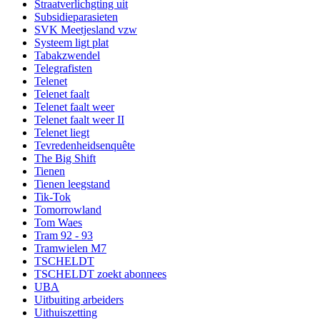
Straatverlichgting uit
Subsidieparasieten
SVK Meetjesland vzw
Systeem ligt plat
Tabakzwendel
Telegrafisten
Telenet
Telenet faalt
Telenet faalt weer
Telenet faalt weer II
Telenet liegt
Tevredenheidsenquête
The Big Shift
Tienen
Tienen leegstand
Tik-Tok
Tomorrowland
Tom Waes
Tram 92 - 93
Tramwielen M7
TSCHELDT
TSCHELDT zoekt abonnees
UBA
Uitbuiting arbeiders
Uithuiszetting