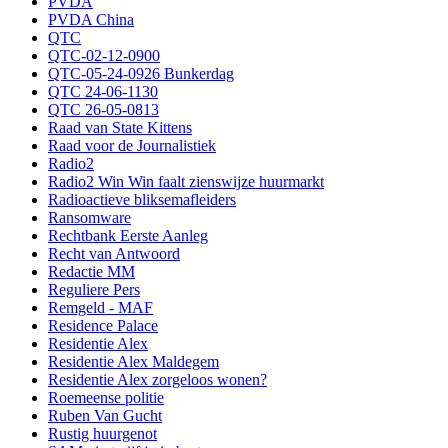
PVDA
PVDA China
QTC
QTC-02-12-0900
QTC-05-24-0926 Bunkerdag
QTC 24-06-1130
QTC 26-05-0813
Raad van State Kittens
Raad voor de Journalistiek
Radio2
Radio2 Win Win faalt zienswijze huurmarkt
Radioactieve bliksemafleiders
Ransomware
Rechtbank Eerste Aanleg
Recht van Antwoord
Redactie MM
Reguliere Pers
Remgeld - MAF
Residence Palace
Residentie Alex
Residentie Alex Maldegem
Residentie Alex zorgeloos wonen?
Roemeense politie
Ruben Van Gucht
Rustig huurgenot