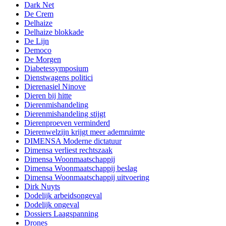
Dark Net
De Crem
Delhaize
Delhaize blokkade
De Lijn
Democo
De Morgen
Diabetessymposium
Dienstwagens politici
Dierenasiel Ninove
Dieren bij hitte
Dierenmishandeling
Dierenmishandeling stijgt
Dierenproeven verminderd
Dierenwelzijn krijgt meer ademruimte
DIMENSA Moderne dictatuur
Dimensa verliest rechtszaak
Dimensa Woonmaatschappij
Dimensa Woonmaatschappij beslag
Dimensa Woonmaatschappij uitvoering
Dirk Nuyts
Dodelijk arbeidsongeval
Dodelijk ongeval
Dossiers Laagspanning
Drones