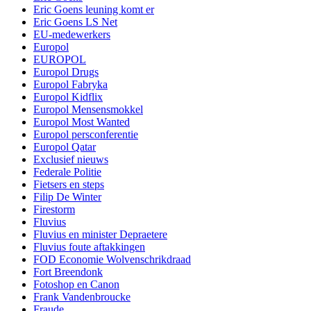
Eric Goens leuning komt er
Eric Goens LS Net
EU-medewerkers
Europol
EUROPOL
Europol Drugs
Europol Fabryka
Europol Kidflix
Europol Mensensmokkel
Europol Most Wanted
Europol persconferentie
Europol Qatar
Exclusief nieuws
Federale Politie
Fietsers en steps
Filip De Winter
Firestorm
Fluvius
Fluvius en minister Depraetere
Fluvius foute aftakkingen
FOD Economie Wolvenschrikdraad
Fort Breendonk
Fotoshop en Canon
Frank Vandenbroucke
Fraude