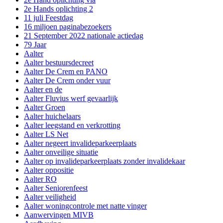
2e Hands oplichting 2
11 juli Feestdag
16 miljoen paginabezoekers
21 September 2022 nationale actiedag
79 Jaar
Aalter
Aalter bestuursdecreet
Aalter De Crem en PANO
Aalter De Crem onder vuur
Aalter en de
Aalter Fluvius werf gevaarlijk
Aalter Groen
Aalter huichelaars
Aalter leegstand en verkrotting
Aalter LS Net
Aalter negeert invalideparkeerplaats
Aalter onveilige situatie
Aalter op invalideparkeerplaats zonder invalidekaar
Aalter oppositie
Aalter RO
Aalter Seniorenfeest
Aalter veiligheid
Aalter woningcontrole met natte vinger
Aanwervingen MIVB