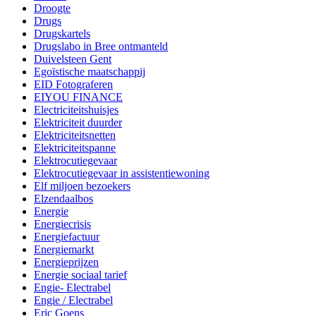
Droogte
Drugs
Drugskartels
Drugslabo in Bree ontmanteld
Duivelsteen Gent
Egoïstische maatschappij
EID Fotograferen
EIYOU FINANCE
Electriciteitshuisjes
Elektriciteit duurder
Elektriciteitsnetten
Elektriciteitspanne
Elektrocutiegevaar
Elektrocutiegevaar in assistentiewoning
Elf miljoen bezoekers
Elzendaalbos
Energie
Energiecrisis
Energiefactuur
Energiemarkt
Energieprijzen
Energie sociaal tarief
Engie- Electrabel
Engie / Electrabel
Eric Goens