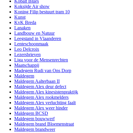
Kobalt Blues
Koksijde Air show
Koning Filip bestuurt tram 10
Kunst
KvK Breda
Lanaken
Landbouw en Natuur
Leegstand in Vlaanderen
Lenteschoonmaak
Leo Delcroix
Lezersbrieven
Liga voor de Mensenrechten
Maatschappij
Madegem Rudi van Ons Dorp
Maldegem
Maldegem Aalterbaan II
Maldegem Alex deur defect
Maldegem Alex kinesistenpraktijk
Maldegem Alex rookmelders
Maldegem Alex verluchting faalt
Maldegem Alex weer hinder
Maldegem BCSD
Maldegem bouwwerf
Maldegem brand Bloemenstraat
Maldegem brandweer