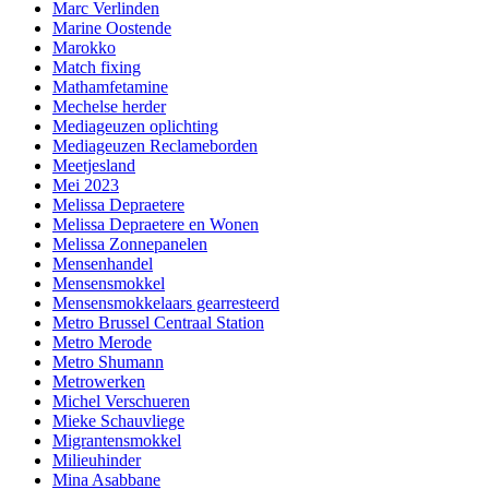
Marc Verlinden
Marine Oostende
Marokko
Match fixing
Mathamfetamine
Mechelse herder
Mediageuzen oplichting
Mediageuzen Reclameborden
Meetjesland
Mei 2023
Melissa Depraetere
Melissa Depraetere en Wonen
Melissa Zonnepanelen
Mensenhandel
Mensensmokkel
Mensensmokkelaars gearresteerd
Metro Brussel Centraal Station
Metro Merode
Metro Shumann
Metrowerken
Michel Verschueren
Mieke Schauvliege
Migrantensmokkel
Milieuhinder
Mina Asabbane