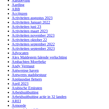
Aardbeving
Aarding
ABB
Accijnzen
Activiteiten augustus 2023
Activiteiten Januari 2022
Activiteiten juni 23
Activiteiten maart 2023
Activiteiten november 2023
Activiteiten oktober 22
Activiteiten september 2022
Activiteiten september 2023
Advocaten
Alex Maldegem falende verluchting
Ambachten Moerbeke
Andy Vermaut
Antwerpse haven
Antwerps stadsbestuur
Applausdag fietsers
April 2023
Arabische Emiraten
Arbeidsuitbuiting
Arbeidsuitbuiting actie in 32 landen
AREI
Armoede