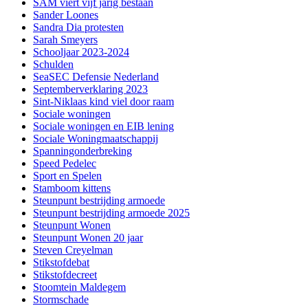
SAM viert vijf jarig bestaan
Sander Loones
Sandra Dia protesten
Sarah Smeyers
Schooljaar 2023-2024
Schulden
SeaSEC Defensie Nederland
Septemberverklaring 2023
Sint-Niklaas kind viel door raam
Sociale woningen
Sociale woningen en EIB lening
Sociale Woningmaatschappij
Spanningonderbreking
Speed Pedelec
Sport en Spelen
Stamboom kittens
Steunpunt bestrijding armoede
Steunpunt bestrijding armoede 2025
Steunpunt Wonen
Steunpunt Wonen 20 jaar
Steven Creyelman
Stikstofdebat
Stikstofdecreet
Stoomtein Maldegem
Stormschade