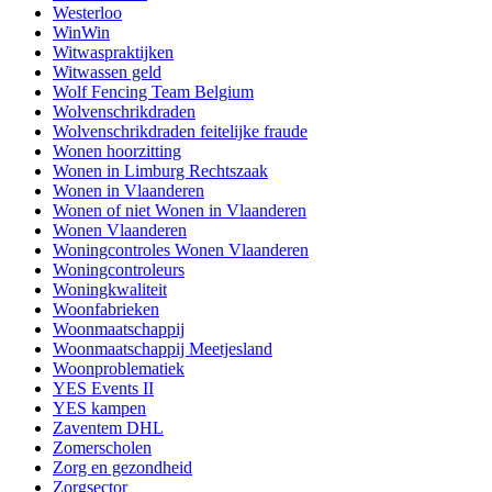
Westerloo
WinWin
Witwaspraktijken
Witwassen geld
Wolf Fencing Team Belgium
Wolvenschrikdraden
Wolvenschrikdraden feitelijke fraude
Wonen hoorzitting
Wonen in Limburg Rechtszaak
Wonen in Vlaanderen
Wonen of niet Wonen in Vlaanderen
Wonen Vlaanderen
Woningcontroles Wonen Vlaanderen
Woningcontroleurs
Woningkwaliteit
Woonfabrieken
Woonmaatschappij
Woonmaatschappij Meetjesland
Woonproblematiek
YES Events II
YES kampen
Zaventem DHL
Zomerscholen
Zorg en gezondheid
Zorgsector