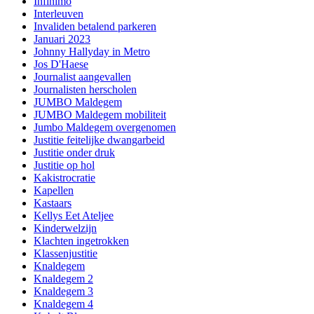
Infinimo
Interleuven
Invaliden betalend parkeren
Januari 2023
Johnny Hallyday in Metro
Jos D'Haese
Journalist aangevallen
Journalisten herscholen
JUMBO Maldegem
JUMBO Maldegem mobiliteit
Jumbo Maldegem overgenomen
Justitie feitelijke dwangarbeid
Justitie onder druk
Justitie op hol
Kakistrocratie
Kapellen
Kastaars
Kellys Eet Ateljee
Kinderwelzijn
Klachten ingetrokken
Klassenjustitie
Knaldegem
Knaldegem 2
Knaldegem 3
Knaldegem 4