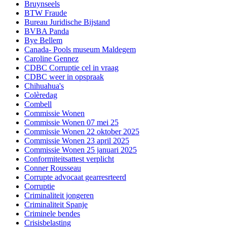
Bruynseels
BTW Fraude
Bureau Juridische Bijstand
BVBA Panda
Bye Bellem
Canada- Pools museum Maldegem
Caroline Gennez
CDBC Corruptie cel in vraag
CDBC weer in opspraak
Chihuahua's
Colèredag
Combell
Commissie Wonen
Commissie Wonen 07 mei 25
Commissie Wonen 22 oktober 2025
Commissie Wonen 23 april 2025
Commissie Wonen 25 januari 2025
Conformiteitsattest verplicht
Conner Rousseau
Corrupte advocaat gearresrteerd
Corruptie
Criminaliteit jongeren
Criminaliteit Spanje
Criminele bendes
Crisisbelasting