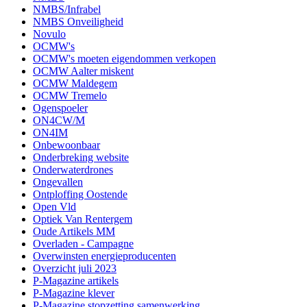
NMBS/Infrabel
NMBS Onveiligheid
Novulo
OCMW's
OCMW's moeten eigendommen verkopen
OCMW Aalter miskent
OCMW Maldegem
OCMW Tremelo
Ogenspoeler
ON4CW/M
ON4IM
Onbewoonbaar
Onderbreking website
Onderwaterdrones
Ongevallen
Ontploffing Oostende
Open Vld
Optiek Van Rentergem
Oude Artikels MM
Overladen - Campagne
Overwinsten energieproducenten
Overzicht juli 2023
P-Magazine artikels
P-Magazine klever
P-Magazine stopzetting samenwerking