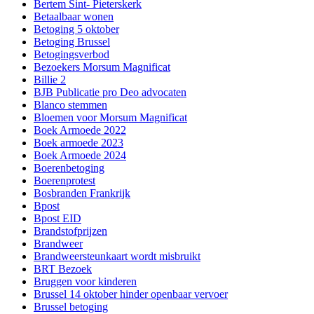
Bertem Sint- Pieterskerk
Betaalbaar wonen
Betoging 5 oktober
Betoging Brussel
Betogingsverbod
Bezoekers Morsum Magnificat
Billie 2
BJB Publicatie pro Deo advocaten
Blanco stemmen
Bloemen voor Morsum Magnificat
Boek Armoede 2022
Boek armoede 2023
Boek Armoede 2024
Boerenbetoging
Boerenprotest
Bosbranden Frankrijk
Bpost
Bpost EID
Brandstofprijzen
Brandweer
Brandweersteunkaart wordt misbruikt
BRT Bezoek
Bruggen voor kinderen
Brussel 14 oktober hinder openbaar vervoer
Brussel betoging