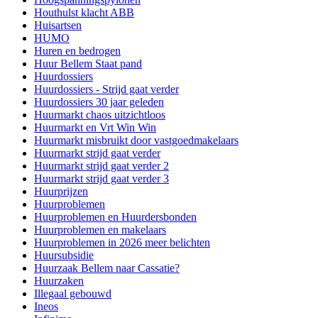
Houthulst klacht ABB
Huisartsen
HUMO
Huren en bedrogen
Huur Bellem Staat pand
Huurdossiers
Huurdossiers - Strijd gaat verder
Huurdossiers 30 jaar geleden
Huurmarkt chaos uitzichtloos
Huurmarkt en Vrt Win Win
Huurmarkt misbruikt door vastgoedmakelaars
Huurmarkt strijd gaat verder
Huurmarkt strijd gaat verder 2
Huurmarkt strijd gaat verder 3
Huurprijzen
Huurproblemen
Huurproblemen en Huurdersbonden
Huurproblemen en makelaars
Huurproblemen in 2026 meer belichten
Huursubsidie
Huurzaak Bellem naar Cassatie?
Huurzaken
Illegaal gebouwd
Ineos