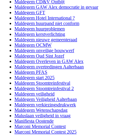
Maldegem CD&V Ontbijt
Maldegem GAW Alex democratie in gevaar
Maldegem GFT
Maldegem Hotel International ?
Maldegem huurpand niet conform
Maldegem huurproblemen
Maldegem kerstverlichting
Maldegem nieuwe gemeenteraad
Maldegem OCMW
Maldegem onveilige bouwwerf
Maldegem Oud Sint Jozef
Maldegem Overleven in GAW Alex
Maldegem overtredingen Aalterbaan
Maldegem PFAS
Maldegem start 2025
Maldegem Stoomtreinfestival
Maldegem Stoomtreinfestival 2
Maldegem veiligheid
Maldegem Veiligheid Aalterbaan
Maldegem verkiezingsdrukwerk
Maldegem Wetenschapsdag
Maluslaan veiligheid in vraag
Manifiesta Oostende
Marconi Memorial Contest
Marconi Memorial Contest 2025