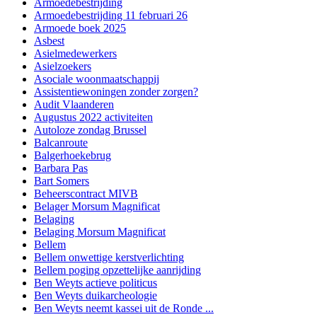
Armoedebestrijding
Armoedebestrijding 11 februari 26
Armoede boek 2025
Asbest
Asielmedewerkers
Asielzoekers
Asociale woonmaatschappij
Assistentiewoningen zonder zorgen?
Audit Vlaanderen
Augustus 2022 activiteiten
Autoloze zondag Brussel
Balcanroute
Balgerhoekebrug
Barbara Pas
Bart Somers
Beheerscontract MIVB
Belager Morsum Magnificat
Belaging
Belaging Morsum Magnificat
Bellem
Bellem onwettige kerstverlichting
Bellem poging opzettelijke aanrijding
Ben Weyts actieve politicus
Ben Weyts duikarcheologie
Ben Weyts neemt kassei uit de Ronde ...