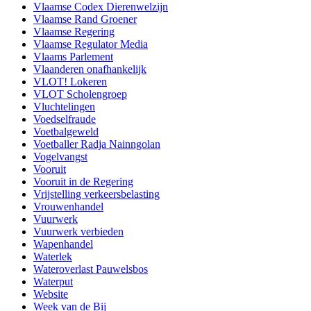
Vlaamse Codex Dierenwelzijn
Vlaamse Rand Groener
Vlaamse Regering
Vlaamse Regulator Media
Vlaams Parlement
Vlaanderen onafhankelijk
VLOT! Lokeren
VLOT Scholengroep
Vluchtelingen
Voedselfraude
Voetbalgeweld
Voetballer Radja Nainngolan
Vogelvangst
Vooruit
Vooruit in de Regering
Vrijstelling verkeersbelasting
Vrouwenhandel
Vuurwerk
Vuurwerk verbieden
Wapenhandel
Waterlek
Wateroverlast Pauwelsbos
Waterput
Website
Week van de Bij