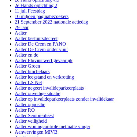
2e Hands oplichting 2
11 juli Feestdag
16 miljoen paginabezoekers
21 September 2022 nationale actiedag
79 Jaar
Aalter
Aalter bestuursdecreet
Aalter De Crem en PANO
Aalter De Crem onder vuur
Aalter en de
Aalter Fluvius werf gevaarlijk
Aalter Groen
Aalter huichelaars
Aalter leegstand en verkrotting
Aalter LS Net
Aalter negeert invalideparkeerplaats
Aalter onveilige situatie
Aalter op invalideparkeerplaats zonder invalidekaar
Aalter oppositie
Aalter RO
Aalter Seniorenfeest
Aalter veiligheid
Aalter woningcontrole met natte vinger
Aanwervingen MIVB