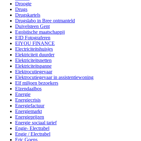
Droogte
Drugs
Drugskartels
Drugslabo in Bree ontmanteld
Duivelsteen Gent
Egoïstische maatschappij
EID Fotograferen
EIYOU FINANCE
Electriciteitshuisjes
Elektriciteit duurder
Elektriciteitsnetten
Elektriciteitspanne
Elektrocutiegevaar
Elektrocutiegevaar in assistentiewoning
Elf miljoen bezoekers
Elzendaalbos
Energie
Energiecrisis
Energiefactuur
Energiemarkt
Energieprijzen
Energie sociaal tarief
Engie- Electrabel
Engie / Electrabel
Eric Goens