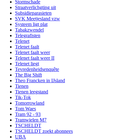
Stormschade
Straatverlichgting uit
Subsidieparasieten
SVK Meetjesland vzw
Systeem ligt plat
Tabakzwendel
Telegrafisten
Telenet
Telenet faalt
Telenet faalt weer
Telenet faalt weer II
Telenet liegt
Tevredenheidsenquête
The Big Shift
Theo Francken in IJsland
Tienen
Tienen leegstand
Tik-Tok
Tomorrowland
Tom Waes
Tram 92 - 93
Tramwielen M7
TSCHELDT
TSCHELDT zoekt abonnees
UBA