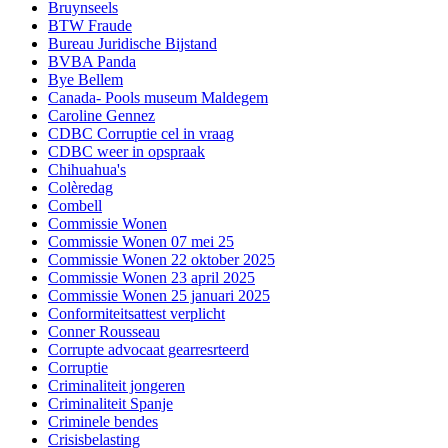
Bruynseels
BTW Fraude
Bureau Juridische Bijstand
BVBA Panda
Bye Bellem
Canada- Pools museum Maldegem
Caroline Gennez
CDBC Corruptie cel in vraag
CDBC weer in opspraak
Chihuahua's
Colèredag
Combell
Commissie Wonen
Commissie Wonen 07 mei 25
Commissie Wonen 22 oktober 2025
Commissie Wonen 23 april 2025
Commissie Wonen 25 januari 2025
Conformiteitsattest verplicht
Conner Rousseau
Corrupte advocaat gearresrteerd
Corruptie
Criminaliteit jongeren
Criminaliteit Spanje
Criminele bendes
Crisisbelasting