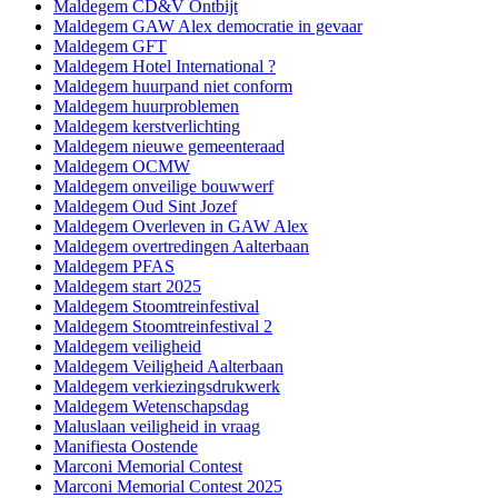
Maldegem CD&V Ontbijt
Maldegem GAW Alex democratie in gevaar
Maldegem GFT
Maldegem Hotel International ?
Maldegem huurpand niet conform
Maldegem huurproblemen
Maldegem kerstverlichting
Maldegem nieuwe gemeenteraad
Maldegem OCMW
Maldegem onveilige bouwwerf
Maldegem Oud Sint Jozef
Maldegem Overleven in GAW Alex
Maldegem overtredingen Aalterbaan
Maldegem PFAS
Maldegem start 2025
Maldegem Stoomtreinfestival
Maldegem Stoomtreinfestival 2
Maldegem veiligheid
Maldegem Veiligheid Aalterbaan
Maldegem verkiezingsdrukwerk
Maldegem Wetenschapsdag
Maluslaan veiligheid in vraag
Manifiesta Oostende
Marconi Memorial Contest
Marconi Memorial Contest 2025