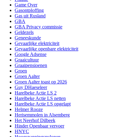
Game Over
Gasontploffing
Gas uit Rusland
GBA
GBA Privacy commissie
Geldezels
Geneeskunde
Gevaarlijke elektriciteit
Gevaarlijke openbare elektriciteit
Google Adsense
Graaicultuur
Graaipensioenen
Groen
Groen Aalter
Groen Aalter toast op 2026
Guy DHaeseleer
Harelbeke Actie LS 2
Harelbeke Actie LS netten
Harelbeke Actie LS opgelapt
Helmer Rooze
Herisemmolen in Alsemberg
Het Neerhof Dilbeek
Hinder Openbaar vervoer
HNYC
Hoogspanningspylonen