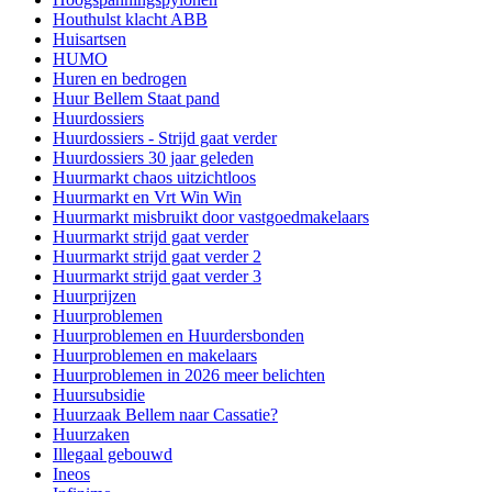
Houthulst klacht ABB
Huisartsen
HUMO
Huren en bedrogen
Huur Bellem Staat pand
Huurdossiers
Huurdossiers - Strijd gaat verder
Huurdossiers 30 jaar geleden
Huurmarkt chaos uitzichtloos
Huurmarkt en Vrt Win Win
Huurmarkt misbruikt door vastgoedmakelaars
Huurmarkt strijd gaat verder
Huurmarkt strijd gaat verder 2
Huurmarkt strijd gaat verder 3
Huurprijzen
Huurproblemen
Huurproblemen en Huurdersbonden
Huurproblemen en makelaars
Huurproblemen in 2026 meer belichten
Huursubsidie
Huurzaak Bellem naar Cassatie?
Huurzaken
Illegaal gebouwd
Ineos