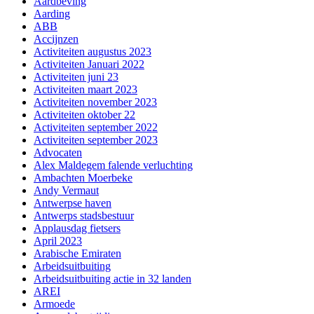
Aardbeving
Aarding
ABB
Accijnzen
Activiteiten augustus 2023
Activiteiten Januari 2022
Activiteiten juni 23
Activiteiten maart 2023
Activiteiten november 2023
Activiteiten oktober 22
Activiteiten september 2022
Activiteiten september 2023
Advocaten
Alex Maldegem falende verluchting
Ambachten Moerbeke
Andy Vermaut
Antwerpse haven
Antwerps stadsbestuur
Applausdag fietsers
April 2023
Arabische Emiraten
Arbeidsuitbuiting
Arbeidsuitbuiting actie in 32 landen
AREI
Armoede