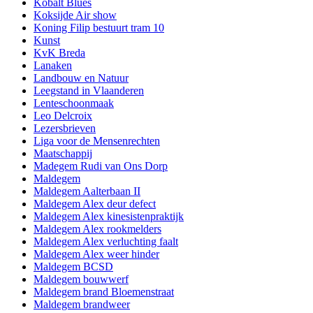
Kobalt Blues
Koksijde Air show
Koning Filip bestuurt tram 10
Kunst
KvK Breda
Lanaken
Landbouw en Natuur
Leegstand in Vlaanderen
Lenteschoonmaak
Leo Delcroix
Lezersbrieven
Liga voor de Mensenrechten
Maatschappij
Madegem Rudi van Ons Dorp
Maldegem
Maldegem Aalterbaan II
Maldegem Alex deur defect
Maldegem Alex kinesistenpraktijk
Maldegem Alex rookmelders
Maldegem Alex verluchting faalt
Maldegem Alex weer hinder
Maldegem BCSD
Maldegem bouwwerf
Maldegem brand Bloemenstraat
Maldegem brandweer