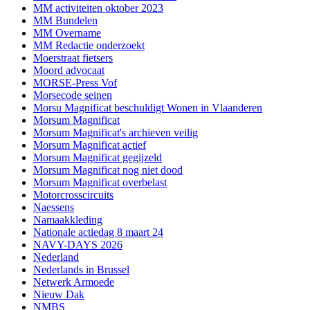
MM activiteiten oktober 2023
MM Bundelen
MM Overname
MM Redactie onderzoekt
Moerstraat fietsers
Moord advocaat
MORSE-Press Vof
Morsecode seinen
Morsu Magnificat beschuldigt Wonen in Vlaanderen
Morsum Magnificat
Morsum Magnificat's archieven veilig
Morsum Magnificat actief
Morsum Magnificat gegijzeld
Morsum Magnificat nog niet dood
Morsum Magnificat overbelast
Motorcrosscircuits
Naessens
Namaakkleding
Nationale actiedag 8 maart 24
NAVY-DAYS 2026
Nederland
Nederlands in Brussel
Netwerk Armoede
Nieuw Dak
NMBS