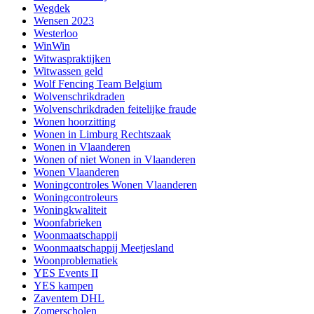
Wegdek
Wensen 2023
Westerloo
WinWin
Witwaspraktijken
Witwassen geld
Wolf Fencing Team Belgium
Wolvenschrikdraden
Wolvenschrikdraden feitelijke fraude
Wonen hoorzitting
Wonen in Limburg Rechtszaak
Wonen in Vlaanderen
Wonen of niet Wonen in Vlaanderen
Wonen Vlaanderen
Woningcontroles Wonen Vlaanderen
Woningcontroleurs
Woningkwaliteit
Woonfabrieken
Woonmaatschappij
Woonmaatschappij Meetjesland
Woonproblematiek
YES Events II
YES kampen
Zaventem DHL
Zomerscholen