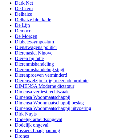
Dark Net
De Crem
Delhaize
Delhaize blokkade
De Lijn
Democo
De Morgen
Diabetessymposium
Dienstwagens politici
Dierenasiel Ninove
Dieren bij hitte
Dierenmishandeling
Dierenmishandeling stijgt
Dierenproeven verminderd
Dierenwelzijn krijgt meer ademruimte
DIMENSA Moderne dictatuur
Dimensa verliest rechtszaak
Dimensa Woonmaatschappij
Dimensa Woonmaatschappij beslag
Dimensa Woonmaatschappij uitvoering
Dirk Nuyts
Dodelijk arbeidsongeval
Dodelijk ongeval
Dossiers Laagspanning
Drones