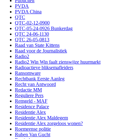
Publiciteit
PVDA
PVDA China
QTC
QTC-02-12-0900
QTC-05-24-0926 Bunkerdag
QTC 24-06-1130
QTC 26-05-0813
Raad van State Kittens
Raad voor de Journalistiek
Radio2
Radio2 Win Win faalt zienswijze huurmarkt
Radioactieve bliksemafleiders
Ransomware
Rechtbank Eerste Aanleg
Recht van Antwoord
Redactie MM
Reguliere Pers
Remgeld - MAF
Residence Palace
Residentie Alex
Residentie Alex Maldegem
Residentie Alex zorgeloos wonen?
Roemeense politie
Ruben Van Gucht