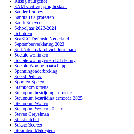
Rustig huurgenot
SAM viert vijf jarig bestaan
Sander Loones
Sandra Dia protesten
Sarah Smeyers
Schooljaar 2023-2024
Schulden
SeaSEC Defensie Nederland
Septemberverklaring 2023
Sint-Niklaas kind viel door raam
Sociale woningen
Sociale woningen en EIB lening
Sociale Woningmaatschappij
Spanningonderbreking
Speed Pedelec
Sport en Spelen
Stamboom kittens
Steunpunt bestrijding armoede
Steunpunt bestrijding armoede 2025
Steunpunt Wonen
Steunpunt Wonen 20 jaar
Steven Creyelman
Stikstofdebat
Stikstofdecreet
Stoomtein Maldegem