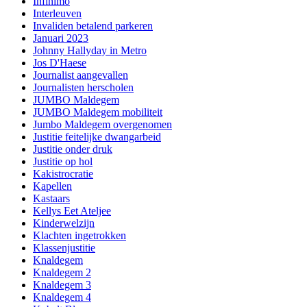
Infinimo
Interleuven
Invaliden betalend parkeren
Januari 2023
Johnny Hallyday in Metro
Jos D'Haese
Journalist aangevallen
Journalisten herscholen
JUMBO Maldegem
JUMBO Maldegem mobiliteit
Jumbo Maldegem overgenomen
Justitie feitelijke dwangarbeid
Justitie onder druk
Justitie op hol
Kakistrocratie
Kapellen
Kastaars
Kellys Eet Ateljee
Kinderwelzijn
Klachten ingetrokken
Klassenjustitie
Knaldegem
Knaldegem 2
Knaldegem 3
Knaldegem 4