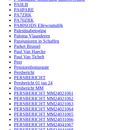
PA0LB
PA6PARE
PA7ZRK
PA70ZRK
PA80SODS Ellewoutsdijk
Palestinabetoging
Paloma Vlaanderen
Parajunioren in Schaffen
Parket Brussel
Paul Van Haecke
Paul Van Tichelt
Peer
Pensioenbonusgate
Persbericht
PERSBERICHT
Persbericht 01 jan 24
Persbericht MM
PERSBERICHT MM24021061
PERSBERICHT MM24021062
PERSBERICHT MM24021063
PERSBERICHT MM24021064
PERSBERICHT MM24031065
PERSBERICHT MM24031066
PERSBERICHT MM24041067
PERSBERICHT MM24041068