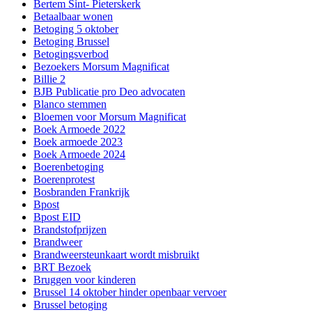
Bertem Sint- Pieterskerk
Betaalbaar wonen
Betoging 5 oktober
Betoging Brussel
Betogingsverbod
Bezoekers Morsum Magnificat
Billie 2
BJB Publicatie pro Deo advocaten
Blanco stemmen
Bloemen voor Morsum Magnificat
Boek Armoede 2022
Boek armoede 2023
Boek Armoede 2024
Boerenbetoging
Boerenprotest
Bosbranden Frankrijk
Bpost
Bpost EID
Brandstofprijzen
Brandweer
Brandweersteunkaart wordt misbruikt
BRT Bezoek
Bruggen voor kinderen
Brussel 14 oktober hinder openbaar vervoer
Brussel betoging