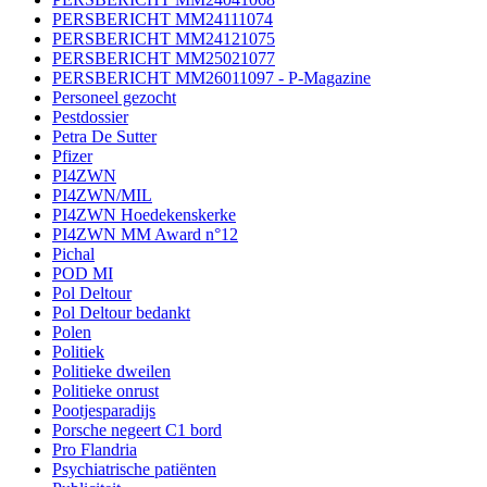
PERSBERICHT MM24111074
PERSBERICHT MM24121075
PERSBERICHT MM25021077
PERSBERICHT MM26011097 - P-Magazine
Personeel gezocht
Pestdossier
Petra De Sutter
Pfizer
PI4ZWN
PI4ZWN/MIL
PI4ZWN Hoedekenskerke
PI4ZWN MM Award n°12
Pichal
POD MI
Pol Deltour
Pol Deltour bedankt
Polen
Politiek
Politieke dweilen
Politieke onrust
Pootjesparadijs
Porsche negeert C1 bord
Pro Flandria
Psychiatrische patiënten