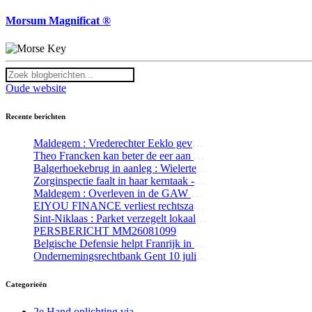
Morsum Magnificat ®
Oude website
Recente berichten
Maldegem : Vrederechter Eeklo gevat inzake huurwaarborg Paloma Vlaanderen vzw
Theo Francken kan beter de eer aan zichzelf houden en opstappen-Update 1
Balgerhoekebrug in aanleg : Wielerterroristen trotseren werfafsluiting
Zorginspectie faalt in haar kerntaak - Update 1
Maldegem : Overleven in de GAW Residentie Alex
EIYOU FINANCE verliest rechtszaak tegen The Bottom Line
Sint-Niklaas : Parket verzegelt lokaal waaruit kind naar buiten viel
PERSBERICHT MM26081099
Belgische Defensie helpt Franrijk in de strijd tegen de bosbranden
Ondernemingsrechtbank Gent 10 juli 2026 : Kortgeding Mediageuzen t/ The Bottom Line / Tom De Wilde
Categorieën
2e Hand oplichting via