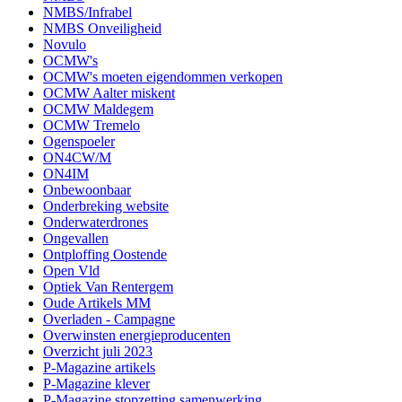
NMBS/Infrabel
NMBS Onveiligheid
Novulo
OCMW's
OCMW's moeten eigendommen verkopen
OCMW Aalter miskent
OCMW Maldegem
OCMW Tremelo
Ogenspoeler
ON4CW/M
ON4IM
Onbewoonbaar
Onderbreking website
Onderwaterdrones
Ongevallen
Ontploffing Oostende
Open Vld
Optiek Van Rentergem
Oude Artikels MM
Overladen - Campagne
Overwinsten energieproducenten
Overzicht juli 2023
P-Magazine artikels
P-Magazine klever
P-Magazine stopzetting samenwerking