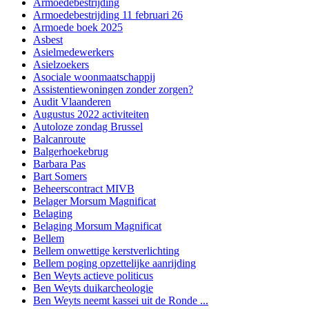
Armoedebestrijding
Armoedebestrijding 11 februari 26
Armoede boek 2025
Asbest
Asielmedewerkers
Asielzoekers
Asociale woonmaatschappij
Assistentiewoningen zonder zorgen?
Audit Vlaanderen
Augustus 2022 activiteiten
Autoloze zondag Brussel
Balcanroute
Balgerhoekebrug
Barbara Pas
Bart Somers
Beheerscontract MIVB
Belager Morsum Magnificat
Belaging
Belaging Morsum Magnificat
Bellem
Bellem onwettige kerstverlichting
Bellem poging opzettelijke aanrijding
Ben Weyts actieve politicus
Ben Weyts duikarcheologie
Ben Weyts neemt kassei uit de Ronde ...