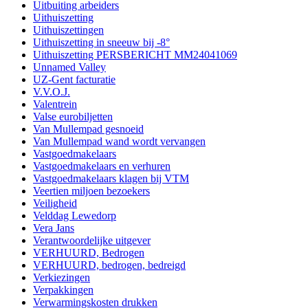
Uitbuiting arbeiders
Uithuiszetting
Uithuiszettingen
Uithuiszetting in sneeuw bij -8°
Uithuiszetting PERSBERICHT MM24041069
Unnamed Valley
UZ-Gent facturatie
V.V.O.J.
Valentrein
Valse eurobiljetten
Van Mullempad gesnoeid
Van Mullempad wand wordt vervangen
Vastgoedmakelaars
Vastgoedmakelaars en verhuren
Vastgoedmakelaars klagen bij VTM
Veertien miljoen bezoekers
Veiligheid
Velddag Lewedorp
Vera Jans
Verantwoordelijke uitgever
VERHUURD, Bedrogen
VERHUURD, bedrogen, bedreigd
Verkiezingen
Verpakkingen
Verwarmingskosten drukken