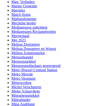
Marc Verlinden
Marine Oostende
Marokko
Match fixing
Mathamfetamine
Mechelse herder
Mediageuzen oplichting
Mediageuzen Reclameborden
Meetjesland
Mei 2023
Melissa Depraetere
Melissa Depraetere en Wonen
Melissa Zonnepanelen
Mensenhandel
Mensensmokkel
Mensensmokkelaars gearresteerd
Metro Brussel Centraal Station
Metro Merode
Metro Shumann
Metrowerken
Michel Verschueren
Mieke Schauvliege
Migrantensmokkel
Milieuhinder
Mina Asabbane