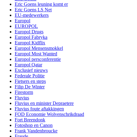
Eric Goens leuning komt er
Eric Goens LS Net
EU-medewerkers
Europol
EUROPOL
Europol Drugs
Europol Fabryka
Europol Kidflix
Europol Mensensmokkel
Europol Most Wanted
Europol persconferentie
Europol Qatar
Exclusief nieuws
Federale Politie
Fietsers en steps
Filip De Winter
Firestorm
Fluvius
Fluvius en minister Depraetere
Fluvius foute aftakkingen
FOD Economie Wolvenschrikdraad
Fort Breendonk
Fotoshop en Canon
Frank Vandenbroucke
Fraude