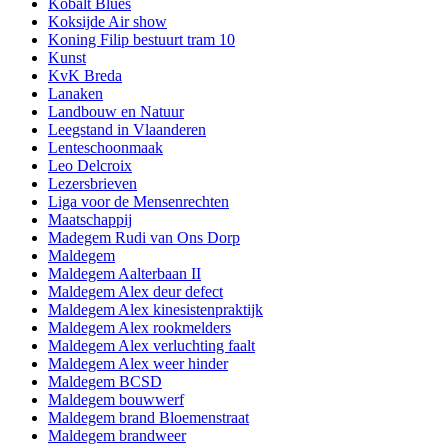
Kobalt Blues
Koksijde Air show
Koning Filip bestuurt tram 10
Kunst
KvK Breda
Lanaken
Landbouw en Natuur
Leegstand in Vlaanderen
Lenteschoonmaak
Leo Delcroix
Lezersbrieven
Liga voor de Mensenrechten
Maatschappij
Madegem Rudi van Ons Dorp
Maldegem
Maldegem Aalterbaan II
Maldegem Alex deur defect
Maldegem Alex kinesistenpraktijk
Maldegem Alex rookmelders
Maldegem Alex verluchting faalt
Maldegem Alex weer hinder
Maldegem BCSD
Maldegem bouwwerf
Maldegem brand Bloemenstraat
Maldegem brandweer