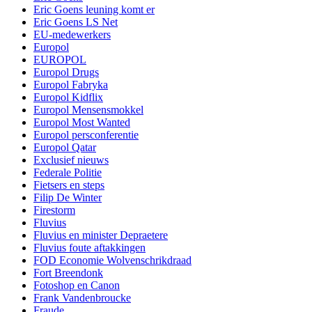
Eric Goens leuning komt er
Eric Goens LS Net
EU-medewerkers
Europol
EUROPOL
Europol Drugs
Europol Fabryka
Europol Kidflix
Europol Mensensmokkel
Europol Most Wanted
Europol persconferentie
Europol Qatar
Exclusief nieuws
Federale Politie
Fietsers en steps
Filip De Winter
Firestorm
Fluvius
Fluvius en minister Depraetere
Fluvius foute aftakkingen
FOD Economie Wolvenschrikdraad
Fort Breendonk
Fotoshop en Canon
Frank Vandenbroucke
Fraude