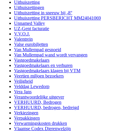
Uithuiszetting
Uithuiszettingen
Uithuiszetting in sneeuw bij -8°
Uithuiszetting PERSBERICHT MM24041069
Unnamed Valley
UZ-Gent facturatie
V.V.O.J.
Valentrein
Valse eurobiljetten
Van Mullempad gesnoeid
Van Mullempad wand wordt vervangen
Vastgoedmakelaars
Vastgoedmakelaars en verhuren
Vastgoedmakelaars klagen bij VTM
Veertien miljoen bezoekers
Veiligheid
Velddag Lewedorp
Vera Jans
Verantwoordelijke uitgever
VERHUURD, Bedrogen
VERHUURD, bedrogen, bedreigd
Verkiezingen
Verpakkingen
Verwarmingskosten drukken
Vlaamse Codex Dierenwelzijn