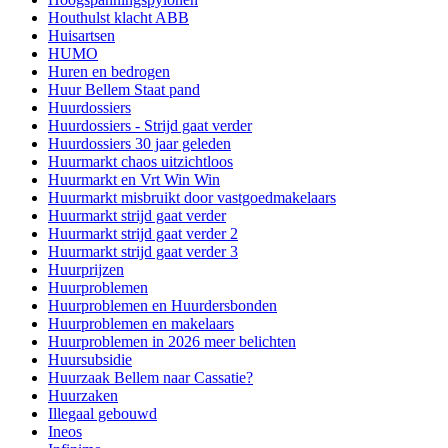
Houthulst klacht ABB
Huisartsen
HUMO
Huren en bedrogen
Huur Bellem Staat pand
Huurdossiers
Huurdossiers - Strijd gaat verder
Huurdossiers 30 jaar geleden
Huurmarkt chaos uitzichtloos
Huurmarkt en Vrt Win Win
Huurmarkt misbruikt door vastgoedmakelaars
Huurmarkt strijd gaat verder
Huurmarkt strijd gaat verder 2
Huurmarkt strijd gaat verder 3
Huurprijzen
Huurproblemen
Huurproblemen en Huurdersbonden
Huurproblemen en makelaars
Huurproblemen in 2026 meer belichten
Huursubsidie
Huurzaak Bellem naar Cassatie?
Huurzaken
Illegaal gebouwd
Ineos