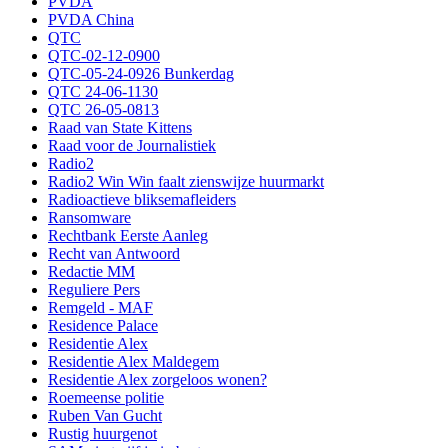
PVDA
PVDA China
QTC
QTC-02-12-0900
QTC-05-24-0926 Bunkerdag
QTC 24-06-1130
QTC 26-05-0813
Raad van State Kittens
Raad voor de Journalistiek
Radio2
Radio2 Win Win faalt zienswijze huurmarkt
Radioactieve bliksemafleiders
Ransomware
Rechtbank Eerste Aanleg
Recht van Antwoord
Redactie MM
Reguliere Pers
Remgeld - MAF
Residence Palace
Residentie Alex
Residentie Alex Maldegem
Residentie Alex zorgeloos wonen?
Roemeense politie
Ruben Van Gucht
Rustig huurgenot