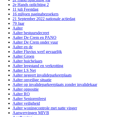
2e Hands oplichting 2
11 juli Feestdag
16 miljoen paginabezoekers
21 September 2022 nationale actiedag
79 Jaar
Aalter
Aalter bestuursdecreet
Aalter De Crem en PANO
Aalter De Crem onder vuur
Aalter en de
Aalter Fluvius werf gevaarlijk
Aalter Groen
Aalter huichelaars
Aalter leegstand en verkrotting
Aalter LS Net
Aalter negeert invalideparkeerplaats
Aalter onveilige situatie
Aalter op invalideparkeerplaats zonder invalidekaar
Aalter oppositie
Aalter RO
Aalter Seniorenfeest
Aalter veiligheid
Aalter woningcontrole met natte vinger
Aanwervingen MIVB