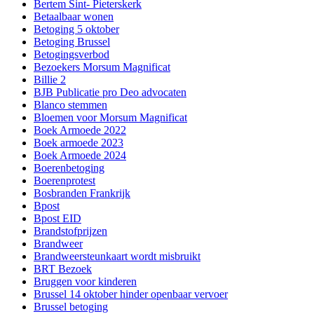
Bertem Sint- Pieterskerk
Betaalbaar wonen
Betoging 5 oktober
Betoging Brussel
Betogingsverbod
Bezoekers Morsum Magnificat
Billie 2
BJB Publicatie pro Deo advocaten
Blanco stemmen
Bloemen voor Morsum Magnificat
Boek Armoede 2022
Boek armoede 2023
Boek Armoede 2024
Boerenbetoging
Boerenprotest
Bosbranden Frankrijk
Bpost
Bpost EID
Brandstofprijzen
Brandweer
Brandweersteunkaart wordt misbruikt
BRT Bezoek
Bruggen voor kinderen
Brussel 14 oktober hinder openbaar vervoer
Brussel betoging