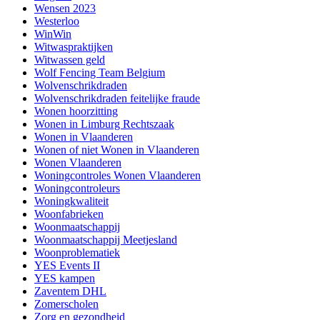
Wensen 2023
Westerloo
WinWin
Witwaspraktijken
Witwassen geld
Wolf Fencing Team Belgium
Wolvenschrikdraden
Wolvenschrikdraden feitelijke fraude
Wonen hoorzitting
Wonen in Limburg Rechtszaak
Wonen in Vlaanderen
Wonen of niet Wonen in Vlaanderen
Wonen Vlaanderen
Woningcontroles Wonen Vlaanderen
Woningcontroleurs
Woningkwaliteit
Woonfabrieken
Woonmaatschappij
Woonmaatschappij Meetjesland
Woonproblematiek
YES Events II
YES kampen
Zaventem DHL
Zomerscholen
Zorg en gezondheid