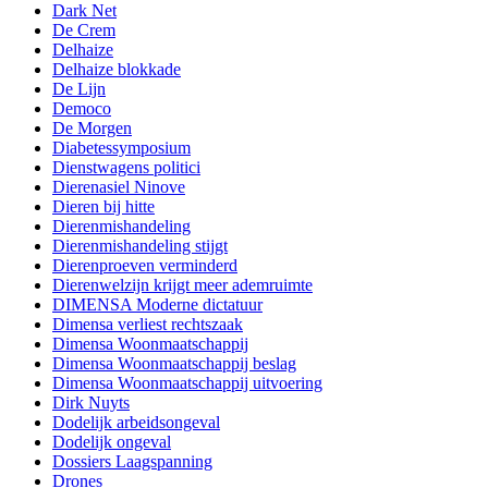
Dark Net
De Crem
Delhaize
Delhaize blokkade
De Lijn
Democo
De Morgen
Diabetessymposium
Dienstwagens politici
Dierenasiel Ninove
Dieren bij hitte
Dierenmishandeling
Dierenmishandeling stijgt
Dierenproeven verminderd
Dierenwelzijn krijgt meer ademruimte
DIMENSA Moderne dictatuur
Dimensa verliest rechtszaak
Dimensa Woonmaatschappij
Dimensa Woonmaatschappij beslag
Dimensa Woonmaatschappij uitvoering
Dirk Nuyts
Dodelijk arbeidsongeval
Dodelijk ongeval
Dossiers Laagspanning
Drones