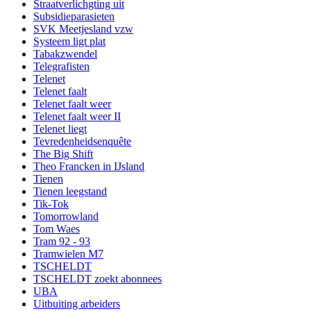
Straatverlichgting uit
Subsidieparasieten
SVK Meetjesland vzw
Systeem ligt plat
Tabakzwendel
Telegrafisten
Telenet
Telenet faalt
Telenet faalt weer
Telenet faalt weer II
Telenet liegt
Tevredenheidsenquête
The Big Shift
Theo Francken in IJsland
Tienen
Tienen leegstand
Tik-Tok
Tomorrowland
Tom Waes
Tram 92 - 93
Tramwielen M7
TSCHELDT
TSCHELDT zoekt abonnees
UBA
Uitbuiting arbeiders