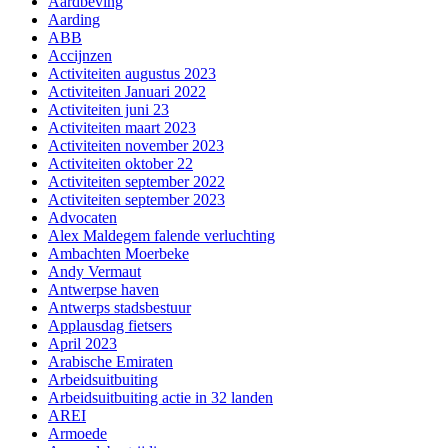
Aardbeving
Aarding
ABB
Accijnzen
Activiteiten augustus 2023
Activiteiten Januari 2022
Activiteiten juni 23
Activiteiten maart 2023
Activiteiten november 2023
Activiteiten oktober 22
Activiteiten september 2022
Activiteiten september 2023
Advocaten
Alex Maldegem falende verluchting
Ambachten Moerbeke
Andy Vermaut
Antwerpse haven
Antwerps stadsbestuur
Applausdag fietsers
April 2023
Arabische Emiraten
Arbeidsuitbuiting
Arbeidsuitbuiting actie in 32 landen
AREI
Armoede