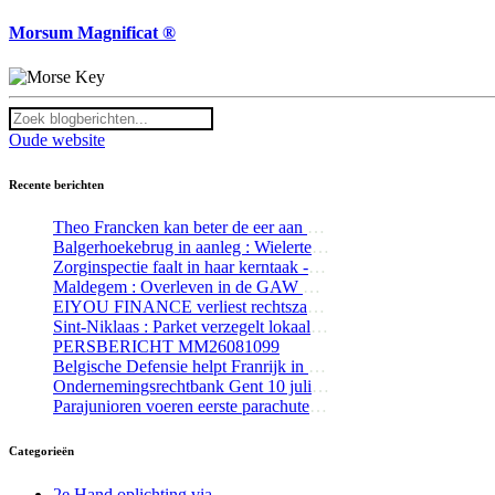
Morsum Magnificat ®
Oude website
Recente berichten
Theo Francken kan beter de eer aan zichzelf houden en opstappen-Update 1
Balgerhoekebrug in aanleg : Wielerterroristen trotseren werfafsluiting
Zorginspectie faalt in haar kerntaak - Update 1
Maldegem : Overleven in de GAW Residentie Alex
EIYOU FINANCE verliest rechtszaak tegen The Bottom Line
Sint-Niklaas : Parket verzegelt lokaal waaruit kind naar buiten viel
PERSBERICHT MM26081099
Belgische Defensie helpt Franrijk in de strijd tegen de bosbranden
Ondernemingsrechtbank Gent 10 juli 2026 : Kortgeding Mediageuzen t/ The Bottom Line / Tom De Wilde
Parajunioren voeren eerste parachutesprong uit te Schaffen
Categorieën
2e Hand oplichting via