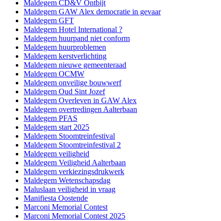
Maldegem CD&V Ontbijt
Maldegem GAW Alex democratie in gevaar
Maldegem GFT
Maldegem Hotel International ?
Maldegem huurpand niet conform
Maldegem huurproblemen
Maldegem kerstverlichting
Maldegem nieuwe gemeenteraad
Maldegem OCMW
Maldegem onveilige bouwwerf
Maldegem Oud Sint Jozef
Maldegem Overleven in GAW Alex
Maldegem overtredingen Aalterbaan
Maldegem PFAS
Maldegem start 2025
Maldegem Stoomtreinfestival
Maldegem Stoomtreinfestival 2
Maldegem veiligheid
Maldegem Veiligheid Aalterbaan
Maldegem verkiezingsdrukwerk
Maldegem Wetenschapsdag
Maluslaan veiligheid in vraag
Manifiesta Oostende
Marconi Memorial Contest
Marconi Memorial Contest 2025