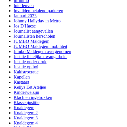
Infinimo
Interleuven
Invaliden betalend parkeren
Januari 2023
Johnny Hallyday in Metro
Jos D'Haese
Journalist aangevallen
Journalisten herscholen
JUMBO Maldegem
JUMBO Maldegem mobiliteit
Jumbo Maldegem overgenomen
Justitie feitelijke dwangarbeid
Justitie onder druk
Justitie op hol
Kakistrocratie
Kapellen
Kastaars
Kellys Eet Ateljee
Kinderwelzijn
Klachten ingetrokken
Klassenjustitie
Knaldegem
Knaldegem 2
Knaldegem 3
Knaldegem 4