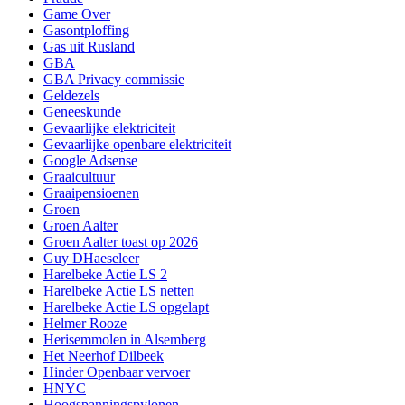
Game Over
Gasontploffing
Gas uit Rusland
GBA
GBA Privacy commissie
Geldezels
Geneeskunde
Gevaarlijke elektriciteit
Gevaarlijke openbare elektriciteit
Google Adsense
Graaicultuur
Graaipensioenen
Groen
Groen Aalter
Groen Aalter toast op 2026
Guy DHaeseleer
Harelbeke Actie LS 2
Harelbeke Actie LS netten
Harelbeke Actie LS opgelapt
Helmer Rooze
Herisemmolen in Alsemberg
Het Neerhof Dilbeek
Hinder Openbaar vervoer
HNYC
Hoogspanningspylonen