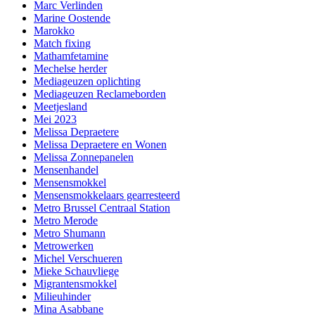
Marc Verlinden
Marine Oostende
Marokko
Match fixing
Mathamfetamine
Mechelse herder
Mediageuzen oplichting
Mediageuzen Reclameborden
Meetjesland
Mei 2023
Melissa Depraetere
Melissa Depraetere en Wonen
Melissa Zonnepanelen
Mensenhandel
Mensensmokkel
Mensensmokkelaars gearresteerd
Metro Brussel Centraal Station
Metro Merode
Metro Shumann
Metrowerken
Michel Verschueren
Mieke Schauvliege
Migrantensmokkel
Milieuhinder
Mina Asabbane