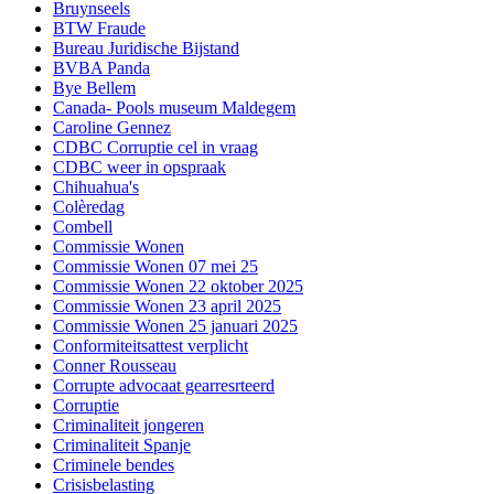
Bruynseels
BTW Fraude
Bureau Juridische Bijstand
BVBA Panda
Bye Bellem
Canada- Pools museum Maldegem
Caroline Gennez
CDBC Corruptie cel in vraag
CDBC weer in opspraak
Chihuahua's
Colèredag
Combell
Commissie Wonen
Commissie Wonen 07 mei 25
Commissie Wonen 22 oktober 2025
Commissie Wonen 23 april 2025
Commissie Wonen 25 januari 2025
Conformiteitsattest verplicht
Conner Rousseau
Corrupte advocaat gearresrteerd
Corruptie
Criminaliteit jongeren
Criminaliteit Spanje
Criminele bendes
Crisisbelasting