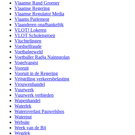
Vlaamse Rand Groener
Vlaamse Regering
Vlaamse Regulator Media
Vlaams Parlement
Vlaanderen onafhankelijk
VLOT! Lokeren
VLOT Scholengroep
Vluchtelingen
Voedselfraude
Voetbalgeweld
Voetballer Radja Nainngolan
Vogelvangst
Vooruit
Vooruit in de Regering
Vrijstelling verkeersbelasting
Vrouwenhandel
Vuurwerk
Vuurwerk verbieden
Wapenhandel
Waterlek
Wateroverlast Pauwelsbos
Waterput
Website
Week van de Bij
Wegdek