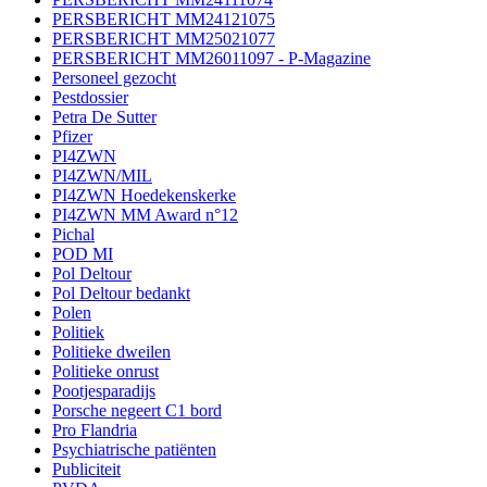
PERSBERICHT MM24121075
PERSBERICHT MM25021077
PERSBERICHT MM26011097 - P-Magazine
Personeel gezocht
Pestdossier
Petra De Sutter
Pfizer
PI4ZWN
PI4ZWN/MIL
PI4ZWN Hoedekenskerke
PI4ZWN MM Award n°12
Pichal
POD MI
Pol Deltour
Pol Deltour bedankt
Polen
Politiek
Politieke dweilen
Politieke onrust
Pootjesparadijs
Porsche negeert C1 bord
Pro Flandria
Psychiatrische patiënten
Publiciteit