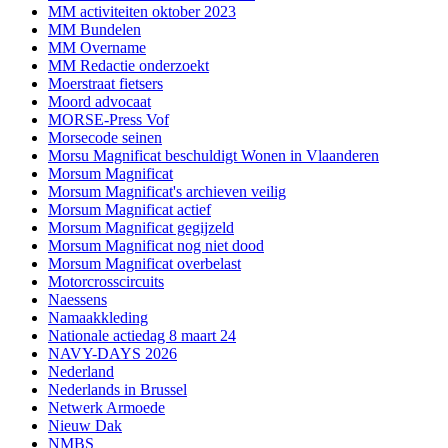
MM activiteiten oktober 2023
MM Bundelen
MM Overname
MM Redactie onderzoekt
Moerstraat fietsers
Moord advocaat
MORSE-Press Vof
Morsecode seinen
Morsu Magnificat beschuldigt Wonen in Vlaanderen
Morsum Magnificat
Morsum Magnificat's archieven veilig
Morsum Magnificat actief
Morsum Magnificat gegijzeld
Morsum Magnificat nog niet dood
Morsum Magnificat overbelast
Motorcrosscircuits
Naessens
Namaakkleding
Nationale actiedag 8 maart 24
NAVY-DAYS 2026
Nederland
Nederlands in Brussel
Netwerk Armoede
Nieuw Dak
NMBS