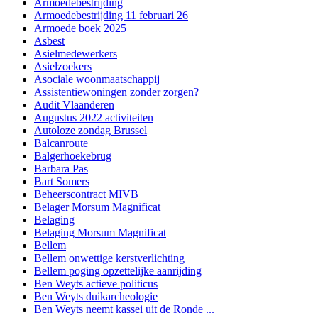
Armoedebestrijding
Armoedebestrijding 11 februari 26
Armoede boek 2025
Asbest
Asielmedewerkers
Asielzoekers
Asociale woonmaatschappij
Assistentiewoningen zonder zorgen?
Audit Vlaanderen
Augustus 2022 activiteiten
Autoloze zondag Brussel
Balcanroute
Balgerhoekebrug
Barbara Pas
Bart Somers
Beheerscontract MIVB
Belager Morsum Magnificat
Belaging
Belaging Morsum Magnificat
Bellem
Bellem onwettige kerstverlichting
Bellem poging opzettelijke aanrijding
Ben Weyts actieve politicus
Ben Weyts duikarcheologie
Ben Weyts neemt kassei uit de Ronde ...