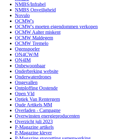
NMBS/Infrabel
NMBS Onveiligheid
Novulo
OCMW's
OCMW's moeten eigendommen verkopen
OCMW Aalter miskent
OCMW Maldegem
OCMW Tremelo
Ogenspoeler
ON4CW/M
ON4IM
Onbewoonbaar
Onderbreking website
Onderwaterdrones
Ongevallen
Ontploffing Oostende
Open Vld
Optiek Van Rentergem
Oude Artikels MM
Overladen - Campagne
Overwinsten energieproducenten
Overzicht juli 2023
P-Magazine artikels
P-Magazine klever
P-Magazine stopzetting samenwerking