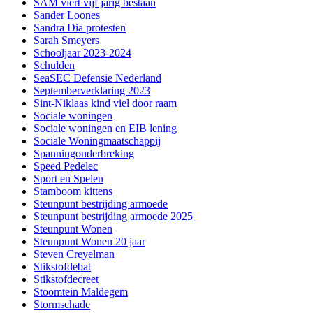
SAM viert vijf jarig bestaan
Sander Loones
Sandra Dia protesten
Sarah Smeyers
Schooljaar 2023-2024
Schulden
SeaSEC Defensie Nederland
Septemberverklaring 2023
Sint-Niklaas kind viel door raam
Sociale woningen
Sociale woningen en EIB lening
Sociale Woningmaatschappij
Spanningonderbreking
Speed Pedelec
Sport en Spelen
Stamboom kittens
Steunpunt bestrijding armoede
Steunpunt bestrijding armoede 2025
Steunpunt Wonen
Steunpunt Wonen 20 jaar
Steven Creyelman
Stikstofdebat
Stikstofdecreet
Stoomtein Maldegem
Stormschade